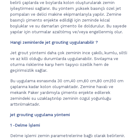
belirli çaplarda ve boylarda kolon oluşturularak zemin
iyileştirmesi sağlanır. Bu yöntem ,yüksek basınçlı özel jet
pompaları ve delici makine ekipmanlarıyla yapılır. Zemine
basınçlı çimento enjekte edildiği için zeminde kılcal
boşluklar ve su damarları çimento ile doldurulur. Bu sayede
yapılar için oturmalar azaltılmış ve/veya engellenmiş olur.
Hangi zeminlerde jet grouting uygulanabilir ?
Jet grout yöntemi daha çok zeminin ince çakıllı, kumlu, siltli
ve az killi olduğu durumlarda uygulanabilir. Sıvılaşma ve
oturma risklerine karşı hem taşıyıcı özellik hem de
geçirimsizlik sağlar.
Bu uygulama esnasında 30 cm,40 cm,60 cm,80 cm,150 cm
çaplarına kadar kolon oluşmaktadır. Zemine havalı ve
mekanik Paker yardımıyla çimento enjekte edilerek
zemindeki su uzaklaştırılıp zeminin özgül yoğunluğu
arttırılmaktadır.
jet grouting uygulama yöntemi
1 -Delme İşlemi
Delme işlemi zemin parametrelerine bağlı olarak belirlenir.