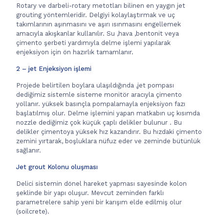
Rotary ve darbeli-rotary metotları bilinen en yaygın jet
grouting yöntemleridir. Delgiyi kolaylaştırmak ve uç
takımlarının aşınmasını ve aşırı ısınmasını engellemek
amacıyla akışkanlar kullanılır. Su ,hava ,bentonit veya
çimento şerbeti yardımıyla delme işlemi yapılarak
enjeksiyon için ön hazırlık tamamlanır.
2 – jet Enjeksiyon işlemi
Projede belirtilen boylara ulaşıldığında ,jet pompası
dediğimiz sistemle sisteme monitör aracıyla çimento
yollanır. yüksek basınçla pompalamayla enjeksiyon fazı
başlatılmış olur. Delme işlemini yapan matkabın uç kısımda
nozzle dediğimiz çok küçük çaplı delikler bulunur . Bu
delikler çimentoya yüksek hız kazandırır. Bu hızdaki çimento
zemini yırtarak, boşluklara nüfuz eder ve zeminde bütünlük
sağlanır.
Jet grout Kolonu oluşması
Delici sistemin dönel hareket yapması sayesinde kolon
şeklinde bir yapı oluşur. Mevcut zeminden farklı
parametrelere sahip yeni bir karışım elde edilmiş olur
(soilcrete).