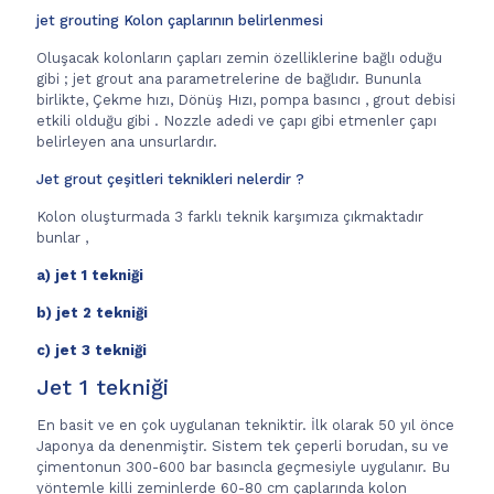
jet grouting Kolon çaplarının belirlenmesi
Oluşacak kolonların çapları zemin özelliklerine bağlı oduğu
gibi ; jet grout ana parametrelerine de bağlıdır. Bununla
birlikte, Çekme hızı, Dönüş Hızı, pompa basıncı , grout debisi
etkili olduğu gibi . Nozzle adedi ve çapı gibi etmenler çapı
belirleyen ana unsurlardır.
Jet grout çeşitleri teknikleri nelerdir ?
Kolon oluşturmada 3 farklı teknik karşımıza çıkmaktadır
bunlar ,
a) jet 1 tekniği
b) jet 2 tekniği
c) jet 3 tekniği
Jet 1 tekniği
En basit ve en çok uygulanan tekniktir. İlk olarak 50 yıl önce
Japonya da denenmiştir. Sistem tek çeperli borudan, su ve
çimentonun 300-600 bar basıncla geçmesiyle uygulanır. Bu
yöntemle killi zeminlerde 60-80 cm çaplarında kolon